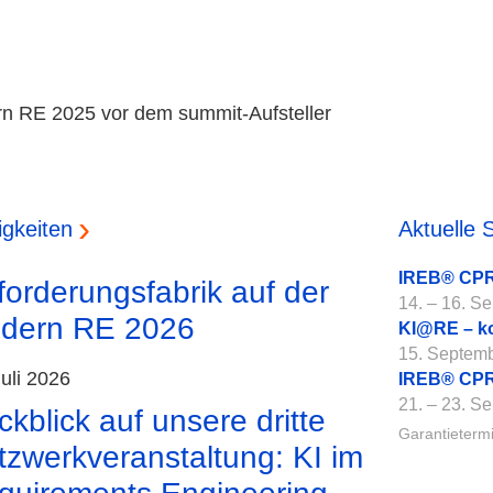
gkeiten
Aktuelle 
IREB® CPR
forderungsfabrik auf der
14. – 16. S
dern RE 2026
KI@RE – k
15. Septem
Juli 2026
IREB® CPRE
21. – 23. S
kblick auf unsere dritte
Garantieterm
tzwerkveranstaltung: KI im