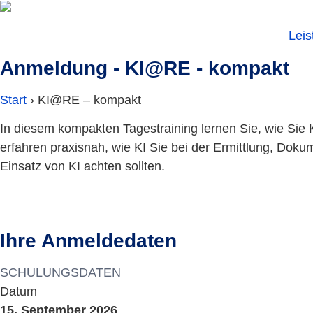
Zum
Inhalt
Lei
springen
Anmeldung - KI@RE - kompakt
Start
›
KI@RE – kompakt
In diesem kompakten Tagestraining lernen Sie, wie Sie K
erfahren praxisnah, wie KI Sie bei der Ermittlung, Dok
Einsatz von KI achten sollten.
Ihre Anmeldedaten
SCHULUNGSDATEN
Datum
15. September 2026