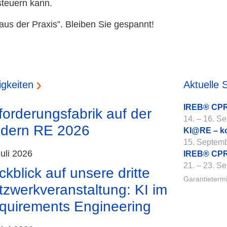
steuern kann.
 aus der Praxis”. Bleiben Sie gespannt!
gkeiten
Aktuelle 
IREB® CPR
forderungsfabrik auf der
14. – 16. S
dern RE 2026
KI@RE – k
15. Septem
Juli 2026
IREB® CPRE
21. – 23. S
kblick auf unsere dritte
Garantieterm
tzwerkveranstaltung: KI im
quirements Engineering